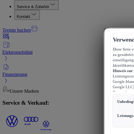
Service & Zubehör
Kontakt
Termin buchen
Verwend
Diese Seite 
Elektromobilität
zu gewährlei
einwilligung
Identifikatio
Hinweis zur
Finanzierung
Leistungscoo
Google Irlan
Google LLC) 
Unsere Marken
Datenschutzn
können sich f
Service & Verkauf:
Unbedingt
durchsetzen 
werden kann,
können, wobe
Leistungs
beschränkt s
US-Dienstlei
Übermittlung