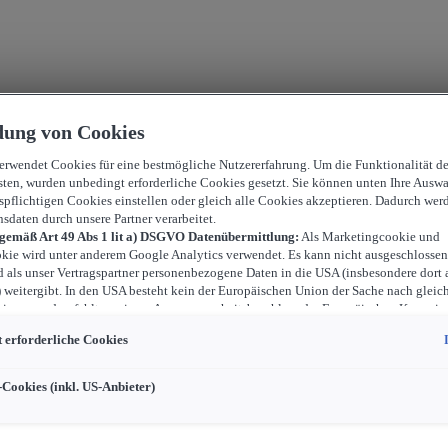
ung von Cookies
verwendet Cookies für eine bestmögliche Nutzererfahrung. Um die Funktionalität d
sten, wurden unbedingt erforderliche Cookies gesetzt. Sie können unten Ihre Auswa
spflichtigen Cookies einstellen oder gleich alle Cookies akzeptieren. Dadurch wer
nsdaten durch unsere Partner verarbeitet.
 gemäß Art 49 Abs 1 lit a) DSGVO Datenübermittlung:
Als Marketingcookie und
kie wird unter anderem Google Analytics verwendet. Es kann nicht ausgeschlossen
d als unser Vertragspartner personenbezogene Daten in die USA (insbesondere dort 
weitergibt. In den USA besteht kein der Europäischen Union der Sache nach gleic
iveau und es fehlt an einem Angemessenheitsbeschluss der Europäischen Kommiss
ür Sie Risiken ergeben, weil Sie Ihre Rechte als Betroffener in den USA nicht wirk
 erforderliche Cookies
können, in den USA keine Datenschutzgrundsätze bestehen, und weil nicht ausges
 dass aufgrund aktueller Gesetze US-Sicherheitsbehörden einen Zugriff auf Daten 
i Eingriffe in Ihre persönlichen Rechte und Freiheiten nicht auf das absolut Notw
-Cookies (inkl. US-Anbieter)
ind.
Sollten Sie das Setzen von Cookies für Marketingzwecke oder Leistungscook
ster erlauben, dann stimmen Sie damit auch gemäß Art 49 Abs 1 lit a) DSGVO d
 der in den entsprechenden Cookies enthaltenen personenbezogenen Daten zu. D