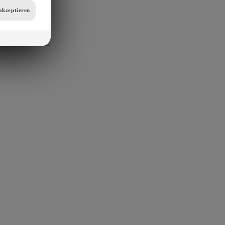
tellungen am
akzeptieren
 auf unsere
mit
s, Porsche