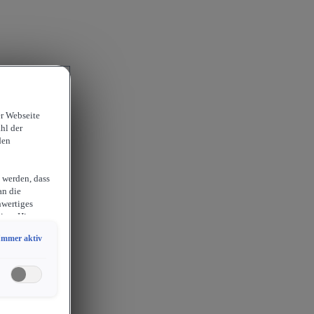
er Webseite
hl der
den
 werden, dass
an die
hwertiges
ion. Hieraus
sam
Immer aktiv
chlossen
erlangen
endige
ies auch für
er
etails zu den